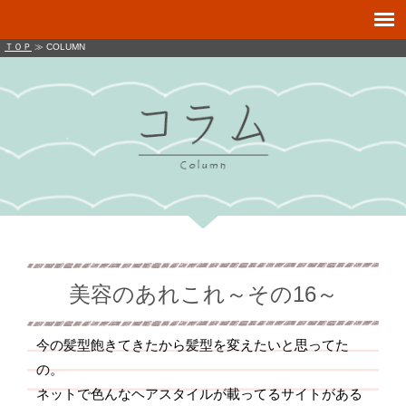
ＴＯＰ
≫ COLUMN
美容のあれこれ～その16～
今の髪型飽きてきたから髪型を変えたいと思ってた
の。
ネットで色んなヘアスタイルが載ってるサイトがある